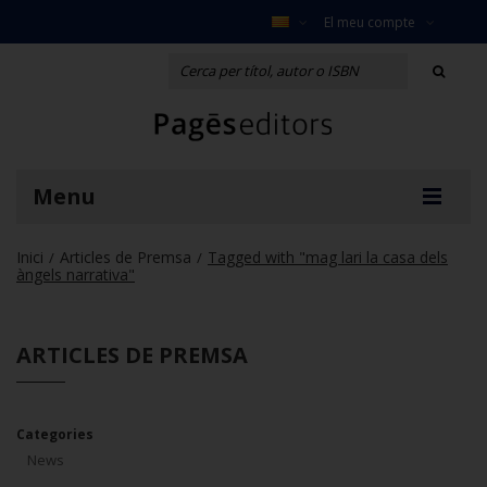
El meu compte
Menu
Inici
Articles de Premsa
Tagged with "mag lari la casa dels
/
/
àngels narrativa"
ARTICLES DE PREMSA
Categories
News