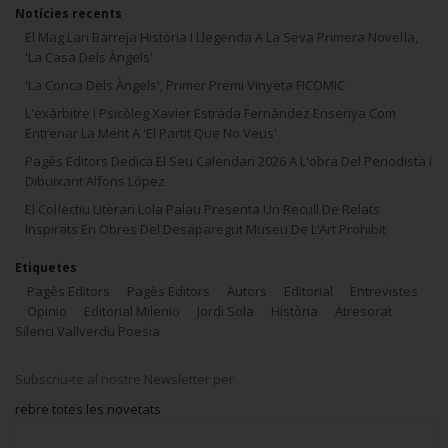
Notícies recents
El Mag Lari Barreja Història I Llegenda A La Seva Primera Novel·la,
'La Casa Dels Àngels'
'La Conca Dels Àngels', Primer Premi Vinyeta FICOMIC
L'exàrbitre I Psicòleg Xavier Estrada Fernàndez Ensenya Com
Entrenar La Ment A 'El Partit Que No Veus'
Pagès Editors Dedica El Seu Calendari 2026 A L'obra Del Periodista I
Dibuixant Alfons López
El Col·lectiu Literari Lola Palau Presenta Un Recull De Relats
Inspirats En Obres Del Desaparegut Museu De L’Art Prohibit
Etiquetes
Pagès Editors
Pagès Editors
Autors
Editorial
Entrevistes
Opinio
Editorial Milenio
Jordi Sola
Història
Atresorat
Silenci Vallverdu Poesia
Subscriu-te al nostre Newsletter per
rebre totes les novetats