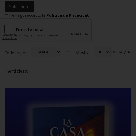
Subscriure
He llegit i accepto la
Política de Privacitat
per pàgina
Mostra
Ordena per
1 Article(s)
Or
Mostra