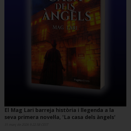
per pàgina
Ar
El Mag Lari barreja història i llegenda a la
seva primera novel·la, 'La casa dels àngels'
31 març de 2026 9.22.58 CEST