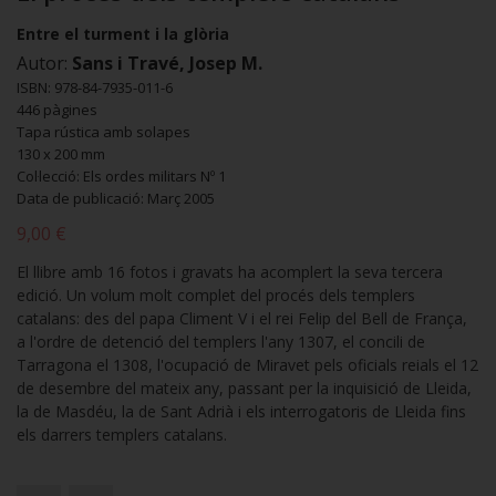
Entre el turment i la glòria
Autor:
Sans i Travé, Josep M.
ISBN: 978-84-7935-011-6
446 pàgines
Tapa rústica amb solapes
130 x 200 mm
Col·lecció: Els ordes militars Nº 1
Data de publicació: Març 2005
9,00 €
El llibre amb 16 fotos i gravats ha acomplert la seva tercera
edició. Un volum molt complet del procés dels templers
catalans: des del papa Climent V i el rei Felip del Bell de França,
a l'ordre de detenció del templers l'any 1307, el concili de
Tarragona el 1308, l'ocupació de Miravet pels oficials reials el 12
de desembre del mateix any, passant per la inquisició de Lleida,
la de Masdéu, la de Sant Adrià i els interrogatoris de Lleida fins
els darrers templers catalans.