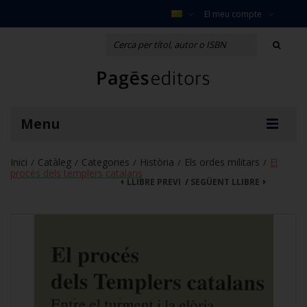
El meu compte
Menu
Inici
Catàleg
Categories
Història
Els ordes militars
El
/
/
/
/
/
procés dels templers catalans
LLIBRE PREVI
/
SEGÜENT LLIBRE