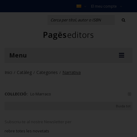
El meu compte
Menu
Inici
Catàleg
Categories
Narrativa
/
/
/
COL·LECCIÓ:
Lo Marraco
Buida tot
Subscriu-te al nostre Newsletter per
rebre totes les novetats