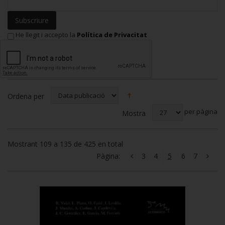
Subscriure
He llegit i accepto la
Política de Privacitat
Ordena per
per pàgina
Mostra
Mostrant 109 a 135 de 425 en total
Pàgina:
3
4
5
6
7