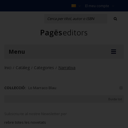
El meu compte
Menu
Inici
Catàleg
Categories
Narrativa
/
/
/
COL·LECCIÓ:
Lo Marraco Blau
Buida tot
Subscriu-te al nostre Newsletter per
rebre totes les novetats