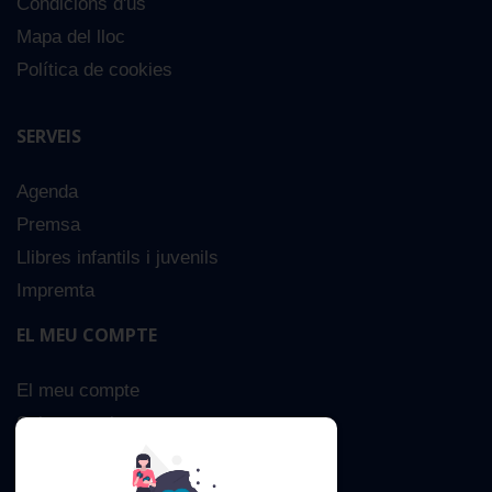
Condicions d'ús
Mapa del lloc
Política de cookies
SERVEIS
Agenda
Premsa
Llibres infantils i juvenils
Impremta
EL MEU COMPTE
El meu compte
Sobre nosaltres
Cerca Avançada
Contacta