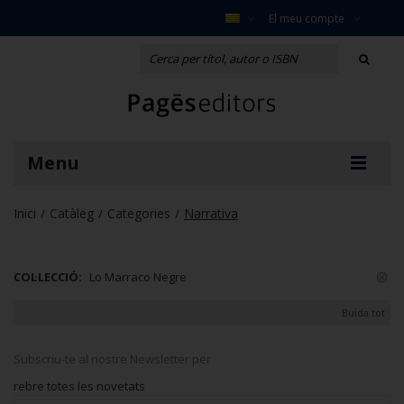
El meu compte
Menu
Inici
Catàleg
Categories
Narrativa
/
/
/
COL·LECCIÓ:
Lo Marraco Negre
Buida tot
Subscriu-te al nostre Newsletter per
rebre totes les novetats