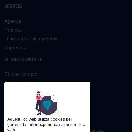
SERVEIS
Agenda
Premsa
Llibres infantils i juvenils
Impremta
EL MEU COMPTE
El meu compte
Sobre nosaltres
Cerca Avançada
Contacta
Aquest lloc web utilitza cookies per
garantir la millor experiència al nostre lloc
web.
Copyright © 2016. Tots els drets reservats.