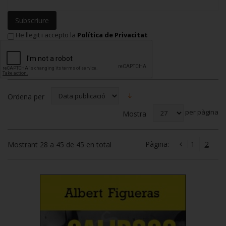
Subscriure
He llegit i accepto la
Política de Privacitat
Ordena per
per pàgina
Mostra
Pàgina:
1
2
Mostrant 28 a 45 de 45 en total