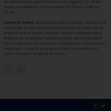
actualment és presidenta d'Òmnium Alt Urgell (2012) i de les
Dones Acordionistes i Percussionistes del Pirineu, Diàdona
(2014).
Laura Pal Ordeig
, dissenyadora gràfica nascuda i resident a la
Seu d’Urgell on exerceix la seva professió des de 2003. Des de
petita va mostrar interès i diverses habilitats artístiques, però
finalment es va decantar pel disseny gràfic, que va estudiar a
l’escola d’art Llotja de Barcelona. Complementa el disseny amb
la il·lustració, sobretot de caràcter infantil. Ha il·lustrat altres
contes vinculats a la cultura del Pirineu.