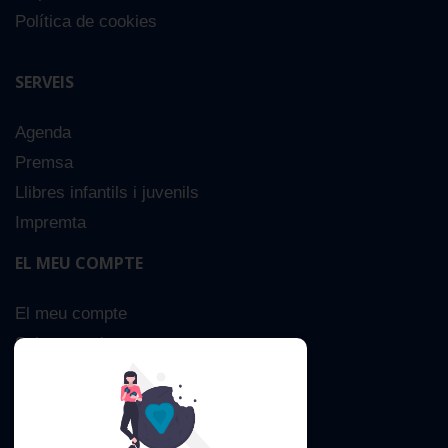
Política de cookies
SERVEIS
Agenda
Premsa
Llibres infantils i juvenils
Impremta
EL MEU COMPTE
El meu compte
Sobre nosaltres
Cerca Avançada
Contacta