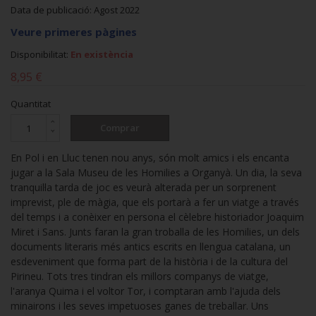
Data de publicació: Agost 2022
Veure primeres pàgines
Disponibilitat:
En existència
8,95 €
Quantitat
Comprar
En Pol i en Lluc tenen nou anys, són molt amics i els encanta
jugar a la Sala Museu de les Homilies a Organyà. Un dia, la seva
tranquil·la tarda de joc es veurà alterada per un sorprenent
imprevist, ple de màgia, que els portarà a fer un viatge a través
del temps i a conèixer en persona el cèlebre historiador Joaquim
Miret i Sans. Junts faran la gran troballa de les Homilies, un dels
documents literaris més antics escrits en llengua catalana, un
esdeveniment que forma part de la història i de la cultura del
Pirineu. Tots tres tindran els millors companys de viatge,
l'aranya Quima i el voltor Tor, i comptaran amb l'ajuda dels
minairons i les seves impetuoses ganes de treballar. Uns