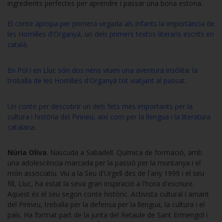
ingredients perfectes per aprendre i passar una bona estona.
El conte apropa per primera vegada als infants la importància de
les Homilíes d'Organyà, un dels primers textos literaris escrits en
català.
En Pol i en Lluc són dos nens viuen una aventura insòlita: la
troballa de les Homílies d'Organyà tot viatjant al passat.
Un conte per descobrir un dels fets més importants per la
cultura i història del Pirineu, així com per la llengua i la literatura
catalana.
Núria Oliva
. Nascuda a Sabadell. Química de formació, amb
una adolescència marcada per la passió per la muntanya i el
món associatiu. Viu a la Seu d'Urgell des de l'any 1999 i el seu
fill, Lluc, ha estat la seva gran inspiració a l'hora d'escriure.
Aquest és el seu segon conte històric. Activista cultural i amant
del Pirineu, treballa per la defensa per la llengua, la cultura i el
país. Ha format part de la junta del Retaule de Sant Ermengol i