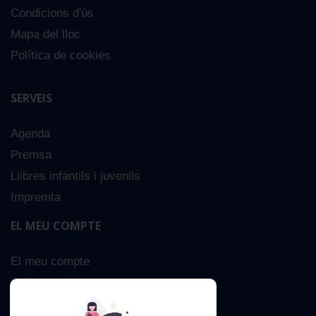
Condicions d'ús
L'ós que volia deixar de ser petit
Mapa del lloc
13,00 €
Política de cookies
Comprar
SERVEIS
Agenda
Premsa
Llibres infantils i juvenils
Impremta
EL MEU COMPTE
El meu compte
Sobre nosaltres
Cerca Avançada