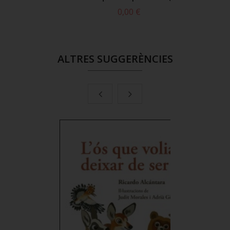
€
0,00 €
 cistella
or
ALTRES SUGGERÈNCIES