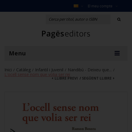
El meu compte
Menu
Inici
Catàleg
Infantil i Juvenil
Nandibú - Deixeu que...
/
/
/
/
L'ocell sense nom que volia ser rei
LLIBRE PREVI
/
SEGÜENT LLIBRE