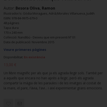
Autor:
Besora Oliva, Ramon
Il·lustrador/s: Gòdia Moragues, Adrià;Morales Villanueva, Judith
ISBN: 978-84-9975-679-0
48 pàgines
Tapa dura
170 x 240 mm
Col·lecció: Nandibú - Deixeu que em presenti Nº 01
Data de publicació: Novembre 2015
Veure primeres pàgines
Disponibilitat:
En existència
13,00 €
Un llibre magnífic per als que ja els agrada llegir sols. També per
a aquells que encara no han après a llegir, però els agrada
compartir la màgia de les paraules i de les imatges al costat de
la mare, el pare, l'àvia, l'avi... i així experimentar grans emocions.