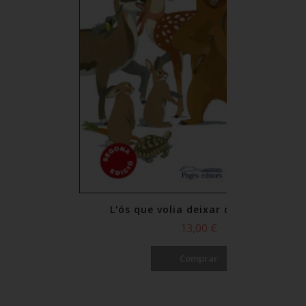
la col·lecció
esenti (PDF)
€
L'ós que volia deixar de ser petit
13,00 €
Comprar