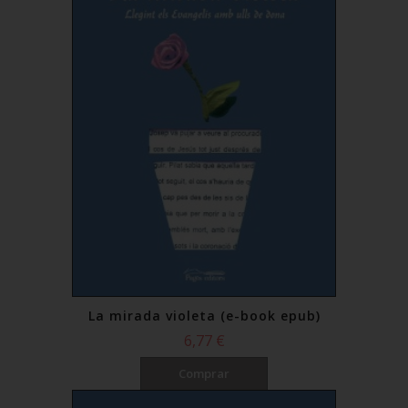
La mirada violeta (e-book epub)
6,77 €
Comprar