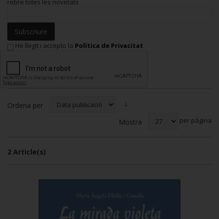
rebre totes les novetats
Subscriure
He llegit i accepto la
Política de Privacitat
Ordena per
per pàgina
Mostra
2 Article(s)