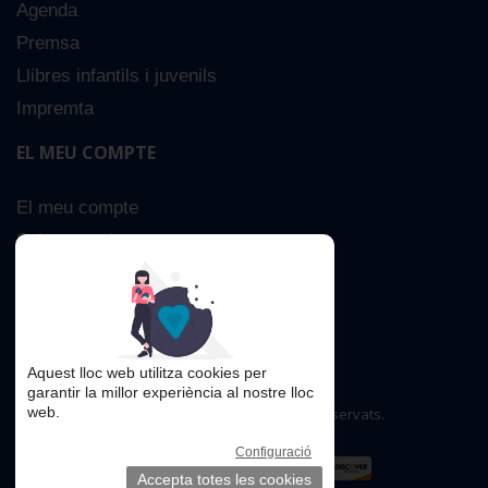
Agenda
Premsa
Llibres infantils i juvenils
Impremta
EL MEU COMPTE
El meu compte
Sobre nosaltres
Cerca Avançada
Contacta
Aquest lloc web utilitza cookies per
garantir la millor experiència al nostre lloc
web.
Copyright © 2016. Tots els drets reservats.
Configuració
Accepta totes les cookies