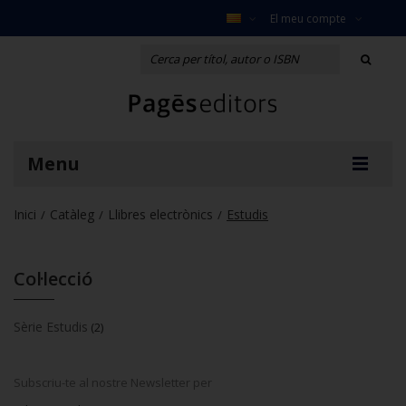
El meu compte
Menu
Inici
Catàleg
Llibres electrònics
Estudis
/
/
/
Col·lecció
Sèrie Estudis
(2)
Subscriu-te al nostre Newsletter per