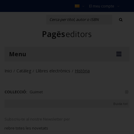
El meu compte
Menu
Inici
Catàleg
Llibres electrònics
Història
/
/
/
COL·LECCIÓ:
Guimet
Buida tot
Subscriu-te al nostre Newsletter per
rebre totes les novetats