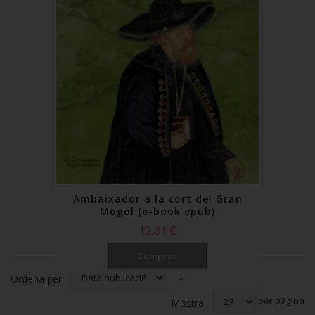
Ambaixador a la cort del Gran
Mogol (e-book epub)
12,31 €
Comprar
Ordena per
per pàgina
Mostra