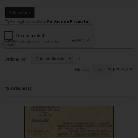
Subscriure
He llegit i accepto la
Política de Privacitat
Ordena per
per pàgina
Mostra
15 Article(s)