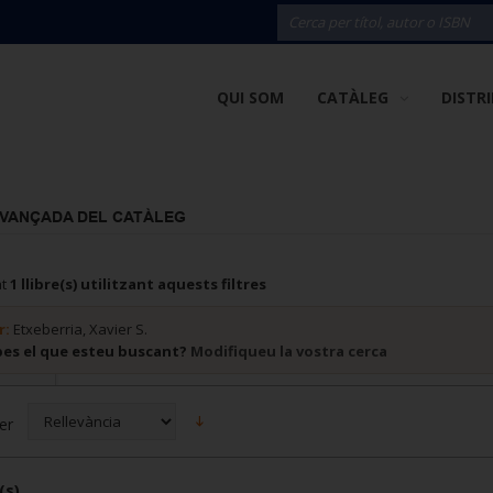
QUI SOM
CATÀLEG
DISTR
AVANÇADA DEL CATÀLEG
at
1 llibre(s) utilitzant aquests filtres
r:
Etxeberria, Xavier S.
bes el que esteu buscant?
Modifiqueu la vostra cerca
er
(s)