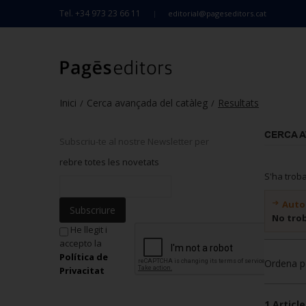
Tel. +34 973 23 66 11
editorial@pageseditors.cat
Inici
Cerca avançada del catàleg
Resultats
/
/
CERCA 
Subscriu-te al nostre Newsletter per
rebre totes les novetats
S'ha trob
Auto
Subscriure
No tro
He llegit i
accepto la
Política de
Ordena p
Privacitat
1 Article