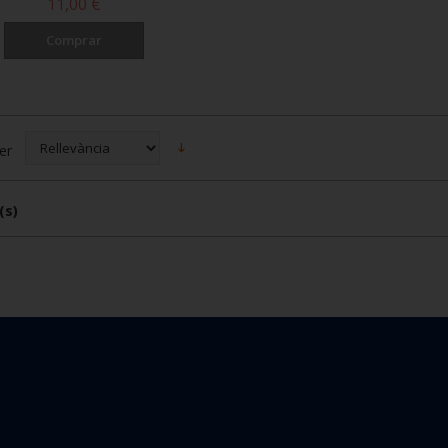
11,00 €
Comprar
er
(s)