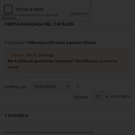
CERCA AVANÇADA DEL CATÀLEG
S'ha trobat
1 llibre(s) utilitzant aquests filtres
Autor:
Riera, Santiago
No trobes el que esteu buscant?
Modifiqueu la vostra
cerca
Ordena per
per pàgina
Mostra
1 Article(s)