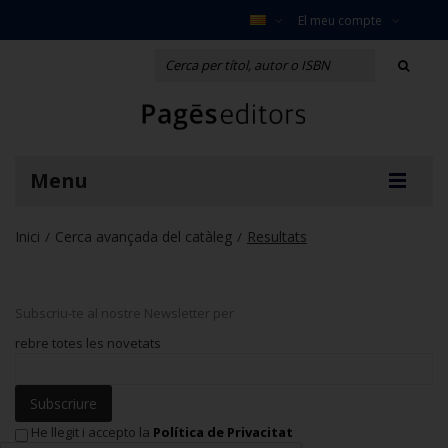
El meu compte
Menu
Inici
Cerca avançada del catàleg
Resultats
/
/
Subscriu-te al nostre Newsletter per
rebre totes les novetats
Subscriure
He llegit i accepto la
Política de Privacitat