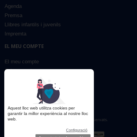
Agenda
Premsa
Llibres infantils i juvenils
Impremta
EL MEU COMPTE
El meu compte
Sobre nosaltres
Cerca Avançada
Contacta
Aquest lloc web utilitza cookies per
garantir la millor experiència al nostre lloc
web.
Copyright © 2016. Tots els drets reservats.
Configuració