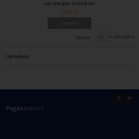
Les petges invisibles
16,00 €
Comprar
Ordena per
per pàgina
Mostra
1 Article(s)