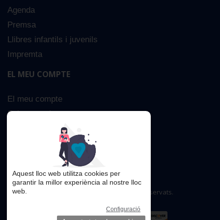
Agenda
Premsa
Llibres infantils i juvenils
Impremta
EL MEU COMPTE
El meu compte
Sobre nosaltres
Cerca Avançada
Contacta
Aquest lloc web utilitza cookies per
garantir la millor experiència al nostre lloc
web.
Copyright © 2016. Tots els drets reservats.
Configuració