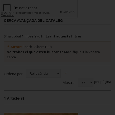
CERCA AVANÇADA DEL CATÀLEG
S'ha trobat
1 llibre(s) utilitzant aquests filtres
Autor:
Bosch i Albert, Lluís
No trobes el que esteu buscant?
Modifiqueu la vostra
cerca
Ordena per
per pàgina
Mostra
1 Article(s)