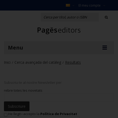
El meu compte
Menu
Inici
Cerca avançada del catàleg
Resultats
/
/
Subscriu-te al nostre Newsletter per
rebre totes les novetats
Subscriure
He llegit i accepto la
Política de Privacitat