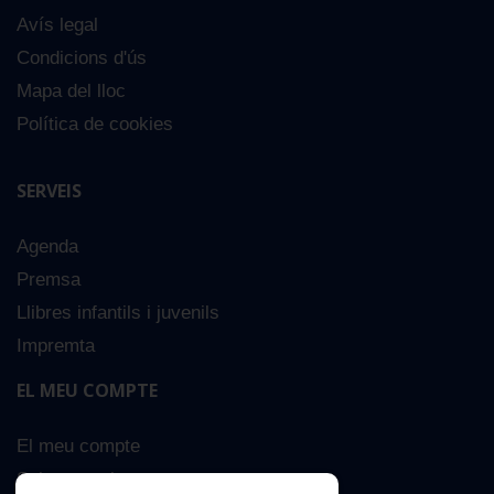
Avís legal
Condicions d'ús
Mapa del lloc
Política de cookies
SERVEIS
Agenda
Premsa
Llibres infantils i juvenils
Impremta
EL MEU COMPTE
El meu compte
Sobre nosaltres