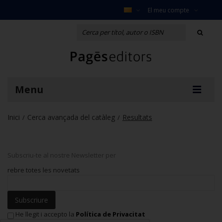
El meu compte
Menu
Inici
Cerca avançada del catàleg
Resultats
/
/
Subscriu-te al nostre Newsletter per
rebre totes les novetats
Subscriure
He llegit i accepto la
Política de Privacitat