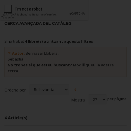
CERCA AVANÇADA DEL CATÀLEG
S'ha trobat
4 llibre(s) utilitzant aquests filtres
Autor:
Bennasar Llobera,
Sebastià
No trobes el que esteu buscant?
Modifiqueu la vostra
cerca
Ordena per
per pàgina
Mostra
4 Article(s)