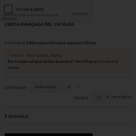
CERCA AVANÇADA DEL CATÀLEG
S'ha trobat
5 llibre(s) utilitzant aquests filtres
Autor:
Alòs i López, Marta
No trobes el que esteu buscant?
Modifiqueu la vostra
cerca
Ordena per
per pàgina
Mostra
5 Article(s)