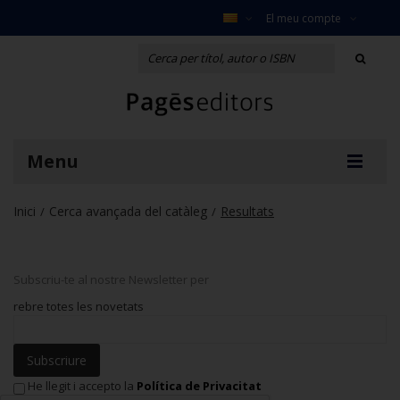
El meu compte
Menu
Inici
Cerca avançada del catàleg
Resultats
/
/
Subscriu-te al nostre Newsletter per
rebre totes les novetats
Subscriure
He llegit i accepto la
Política de Privacitat