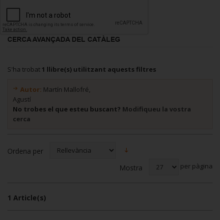
CERCA AVANÇADA DEL CATÀLEG
S'ha trobat
1 llibre(s) utilitzant aquests filtres
Autor:
Martín Mallofré,
Agustí
No trobes el que esteu buscant?
Modifiqueu la vostra
cerca
Ordena per
per pàgina
Mostra
1 Article(s)