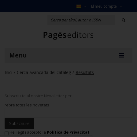
El meu compte
Menu
Inici
Cerca avançada del catàleg
Resultats
/
/
Subscriu-te al nostre Newsletter per
rebre totes les novetats
Subscriure
He llegit i accepto la
Política de Privacitat