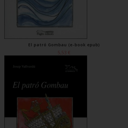
El patró Gombau (e-book epub)
5,53 €
Comprar