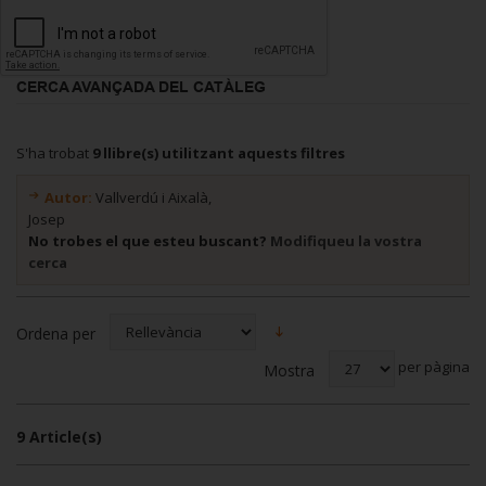
CERCA AVANÇADA DEL CATÀLEG
S'ha trobat
9 llibre(s) utilitzant aquests filtres
Autor:
Vallverdú i Aixalà,
Josep
No trobes el que esteu buscant?
Modifiqueu la vostra
cerca
Ordena per
per pàgina
Mostra
9 Article(s)