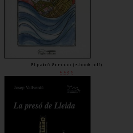
El patró Gombau (e-book pdf)
5,53 €
Comprar