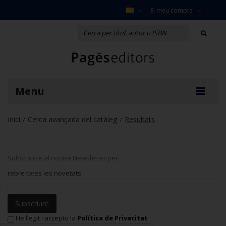
El meu compte
Menu
Inici
Cerca avançada del catàleg
Resultats
/
/
Subscriu-te al nostre Newsletter per
rebre totes les novetats
Subscriure
He llegit i accepto la
Política de Privacitat