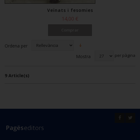
Veïnats i fesomies
14,00 €
Comprar
Ordena per
per pàgina
Mostra
9 Article(s)