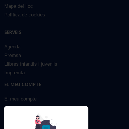
Mapa del lloc
Política de cookies
SERVEIS
Agenda
Premsa
Llibres infantils i juvenils
Impremta
EL MEU COMPTE
El meu compte
Sobre nosaltres
Cerca Avançada
Contacta