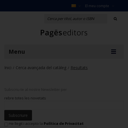
El meu compte
Menu
Inici
Cerca avançada del catàleg
Resultats
/
/
Subscriu-te al nostre Newsletter per
rebre totes les novetats
Subscriure
He llegit i accepto la
Política de Privacitat