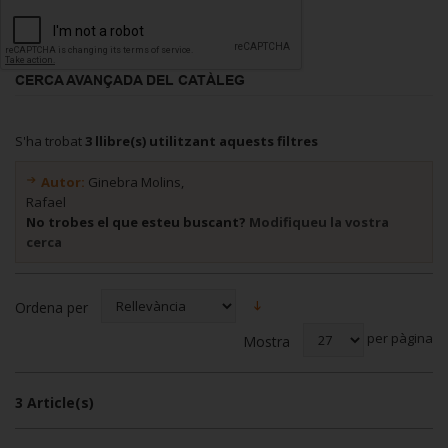
CERCA AVANÇADA DEL CATÀLEG
S'ha trobat
3 llibre(s) utilitzant aquests filtres
Autor:
Ginebra Molins,
Rafael
No trobes el que esteu buscant?
Modifiqueu la vostra
cerca
Ordena per
per pàgina
Mostra
3 Article(s)