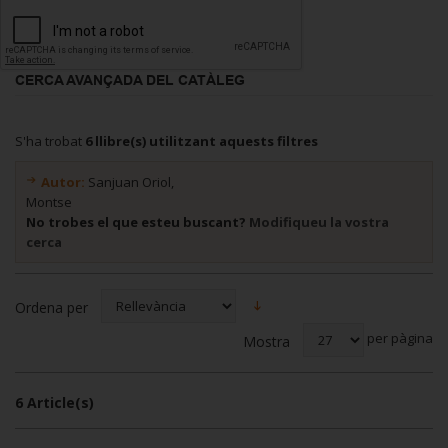
CERCA AVANÇADA DEL CATÀLEG
S'ha trobat
6 llibre(s) utilitzant aquests filtres
Autor:
Sanjuan Oriol,
Montse
No trobes el que esteu buscant?
Modifiqueu la vostra
cerca
Ordena per
per pàgina
Mostra
6 Article(s)