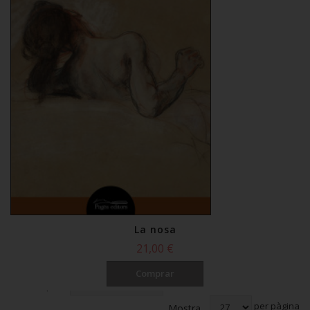
La nosa
21,00 €
Comprar
Ordena per
per pàgina
Mostra