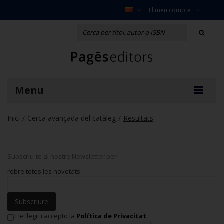
El meu compte
Menu
Inici
Cerca avançada del catàleg
Resultats
/
/
Subscriu-te al nostre Newsletter per
rebre totes les novetats
Subscriure
He llegit i accepto la
Política de Privacitat