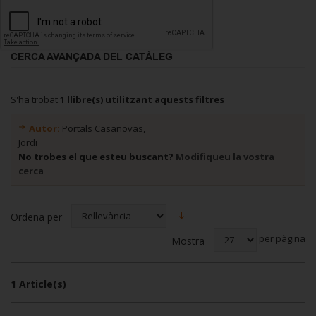
CERCA AVANÇADA DEL CATÀLEG
S'ha trobat
1 llibre(s) utilitzant aquests filtres
Autor:
Portals Casanovas,
Jordi
No trobes el que esteu buscant?
Modifiqueu la vostra
cerca
Ordena per
per pàgina
Mostra
1 Article(s)