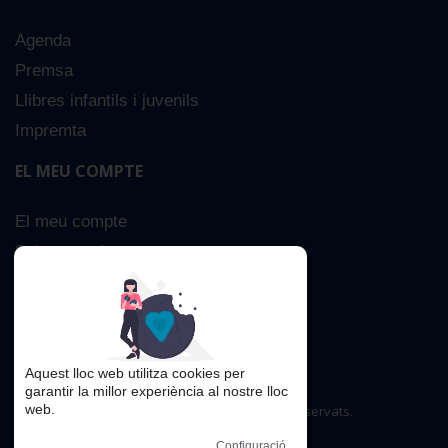
Agenda
Premsa
Llibres infantils i juvenils
Impremta
EL MEU COMPTE
El meu compte
Sobre nosaltres
Cerca Avançada
Contacta
Aquest lloc web utilitza cookies per
garantir la millor experiència al nostre lloc
web.
Copyright © 2016. Tots els drets reservats.
Configuració