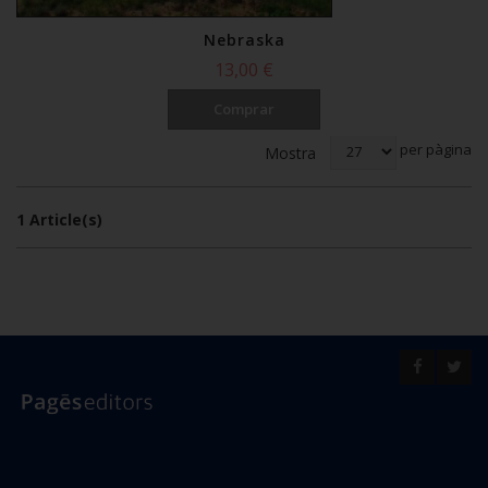
Nebraska
13,00 €
Comprar
Ordena per
per pàgina
Mostra
1 Article(s)