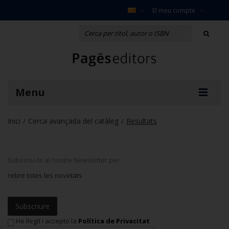
El meu compte
Menu
Inici
Cerca avançada del catàleg
Resultats
/
/
Subscriu-te al nostre Newsletter per
rebre totes les novetats
Subscriure
He llegit i accepto la
Política de Privacitat