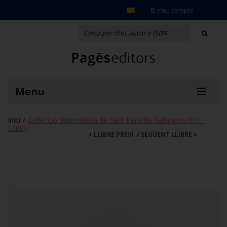
El meu compte
Menu
Inici
Col·lecció diplomàtica de Sant Pere de Galligants (911-
/
1300)
LLIBRE PREVI
/
SEGÜENT LLIBRE