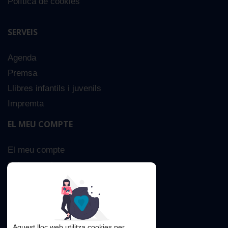
Política de cookies
SERVEIS
Agenda
Premsa
Llibres infantils i juvenils
Impremta
EL MEU COMPTE
El meu compte
Sobre nosaltres
Cerca Avançada
Contacta
Aquest lloc web utilitza cookies per