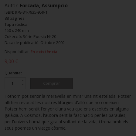
Autor:
Forcada, Assumpció
ISBN: 978-84-7935-959-1
88 pàgines
Tapa rústica
150 x 240 mm
Col·lecció: Sèrie Poesia Nº 20
Data de publicació: Octubre 2002
Disponibilitat:
En existència
9,00 €
Quantitat
Comprar
Tothom pot sentir la meravella en mirar una nit estelada. Potser
allí hem evocat les nostres litúrgies d'allò que no coneixen.
Potser hem sentit l'enyor d'una veu que ens escoltés en alguna
galàxia. A Cosmos, l'autora sent la fascinació per les paraules,
per l'univers humà que gira al voltant de la vida, i trena amb els
seus poemes un viatge còsmic.