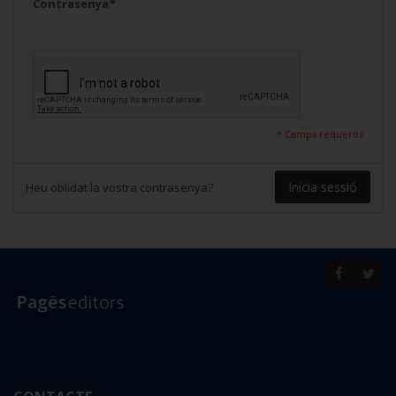
Contrasenya
*
* Camps requerits
Inicia sessió
Heu oblidat la vostra contrasenya?