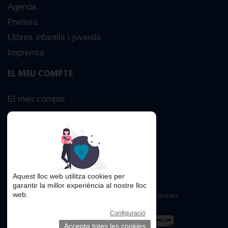
Agenda
Premsa
Llibres infantils i juvenils
Impremta
EL MEU COMPTE
El meu compte
Sobre nosaltres
Cerca Avançada
Contacta
Aquest lloc web utilitza cookies per
garantir la millor experiència al nostre lloc
web.
Copyright © 2016. Tots els drets reservats.
Configuració
Accepta totes les cookies