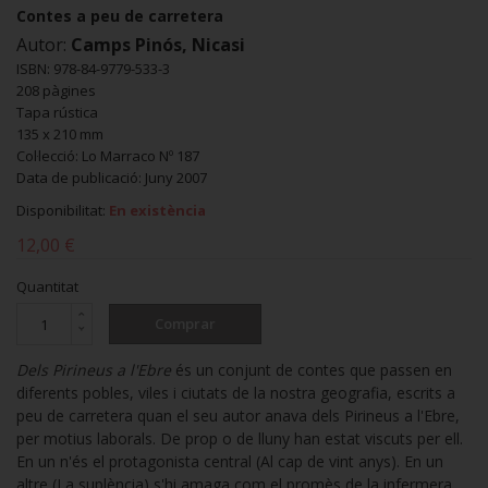
Contes a peu de carretera
Autor:
Camps Pinós, Nicasi
ISBN: 978-84-9779-533-3
208 pàgines
Tapa rústica
135 x 210 mm
Col·lecció: Lo Marraco Nº 187
Data de publicació: Juny 2007
Disponibilitat:
En existència
12,00 €
Quantitat
Comprar
Dels Pirineus a l'Ebre
és un conjunt de contes que passen en
diferents pobles, viles i ciutats de la nostra geografia, escrits a
peu de carretera quan el seu autor anava dels Pirineus a l'Ebre,
per motius laborals. De prop o de lluny han estat viscuts per ell.
En un n'és el protagonista central (Al cap de vint anys). En un
altre (La suplència) s'hi amaga com el promès de la infermera,