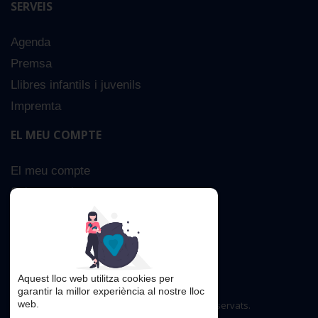
SERVEIS
Agenda
Premsa
Llibres infantils i juvenils
Impremta
EL MEU COMPTE
El meu compte
Sobre nosaltres
Cerca Avançada
Contacta
Aquest lloc web utilitza cookies per
garantir la millor experiència al nostre lloc
web.
Copyright © 2016. Tots els drets reservats.