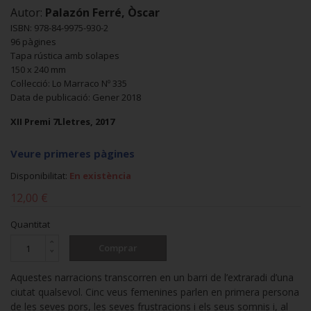
Autor:
Palazón Ferré, Òscar
ISBN: 978-84-9975-930-2
96 pàgines
Tapa rústica amb solapes
150 x 240 mm
Col·lecció: Lo Marraco Nº 335
Data de publicació: Gener 2018
XII Premi 7Lletres, 2017
Veure primeres pàgines
Disponibilitat:
En existència
12,00 €
Quantitat
Comprar
Aquestes narracions transcorren en un barri de l’extraradi d’una
ciutat qualsevol. Cinc veus femenines parlen en primera persona
de les seves pors, les seves frustracions i els seus somnis i, al