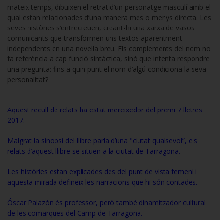
mateix temps, dibuixen el retrat d’un personatge masculí amb el
qual estan relacionades d’una manera més o menys directa. Les
seves històries s’entrecreuen, creant-hi una xarxa de vasos
comunicants que transformen uns textos aparentment
independents en una novel·la breu. Els complements del nom no
fa referència a cap funció sintàctica, sinó que intenta respondre
una pregunta: fins a quin punt el nom d’algú condiciona la seva
personalitat?
Aquest recull de relats ha estat mereixedor del premi 7 lletres
2017.
Malgrat la sinopsi del llibre parla d’una "ciutat qualsevol”, els
relats d’aquest llibre se situen a la ciutat de Tarragona.
Les històries estan explicades des del punt de vista femení i
aquesta mirada defineix les narracions que hi són contades.
Óscar Palazón és professor, però també dinamitzador cultural
de les comarques del Camp de Tarragona.