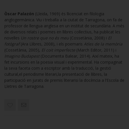
Òscar Palazón
(Lleida, 1969) és llicenciat en filologia
anglogermànica. Viu i treballa a la ciutat de Tarragona, on fa de
professor de llengua anglesa en un institut de secundària. A més
de diversos relats i poemes en llibres col·lectius, ha publicat les
novel·les
Un rostre que no és meu
(Cossetània, 2008) i
El
fotògraf
(Ara Llibres, 2008), i els poemaris
Atles de la memòria
(Cossetània, 2005),
El coit imperfecte
(March Editor, 2011) i
Imagino Budapest
(Documenta Balear, 2014). Així mateix, ha
fet incursions en la poesia visual i experimental. Ha compaginat
la seva faceta com a escriptor amb la traducció, la gestió
cultural,el periodisme literari,la presentació de llibres, la
participació en jurats de premis literarisi la docència a l’Escola de
Lletres de Tarragona.