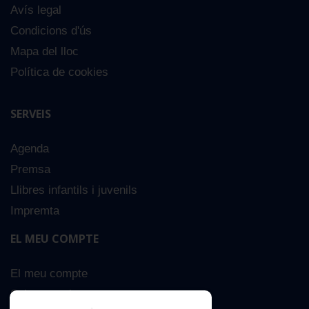
Avís legal
Condicions d'ús
Mapa del lloc
Política de cookies
SERVEIS
Agenda
Premsa
Llibres infantils i juvenils
Impremta
EL MEU COMPTE
El meu compte
Sobre nosaltres