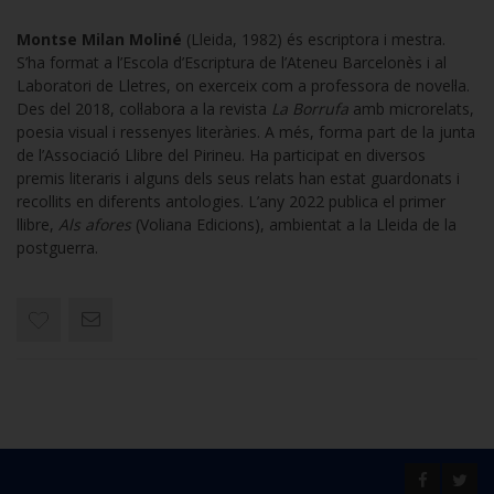
Montse Milan Moliné
(Lleida, 1982) és escriptora i mestra.
S’ha format a l’Escola d’Escriptura de l’Ateneu Barcelonès i al
Laboratori de Lletres, on exerceix com a professora de novel·la.
Des del 2018, col·labora a la revista
La Borrufa
amb microrelats,
poesia visual i ressenyes literàries. A més, forma part de la junta
de l’Associació Llibre del Pirineu. Ha participat en diversos
premis literaris i alguns dels seus relats han estat guardonats i
recollits en diferents antologies. L’any 2022 publica el primer
llibre,
Als afores
(Voliana Edicions), ambientat a la Lleida de la
postguerra.