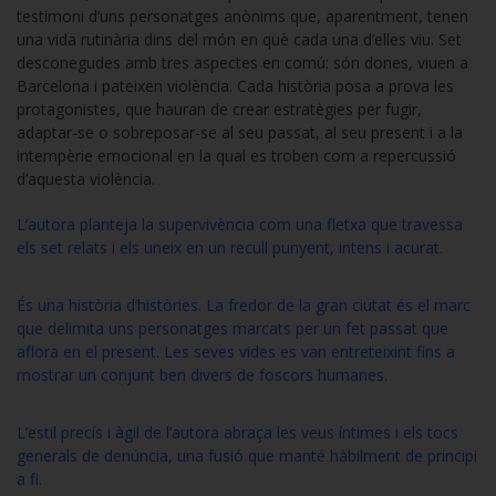
testimoni d’uns personatges anònims que, aparentment, tenen
una vida rutinària dins del món en què cada una d’elles viu. Set
desconegudes amb tres aspectes en comú: són dones, viuen a
Barcelona i pateixen violència. Cada història posa a prova les
protagonistes, que hauran de crear estratègies per fugir,
adaptar-se o sobreposar-se al seu passat, al seu present i a la
intempèrie emocional en la qual es troben com a repercussió
d’aquesta violència.
L’autora planteja la supervivència com una fletxa que travessa
els set relats i els uneix en un recull punyent, intens i acurat.
És una història d’històries. La fredor de la gran ciutat és el marc
que delimita uns personatges marcats per un fet passat que
aflora en el present. Les seves vides es van entreteixint fins a
mostrar un conjunt ben divers de foscors humanes.
L’estil precís i àgil de l’autora abraça les veus íntimes i els tocs
generals de denúncia, una fusió que manté hàbilment de principi
a fi.