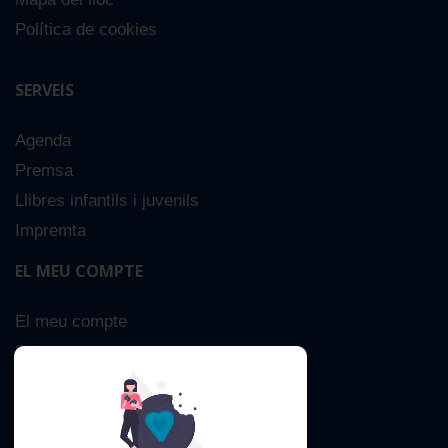
Política de cookies
SERVEIS
Agenda
Premsa
Llibres infantils i juvenils
Impremta
EL MEU COMPTE
El meu compte
Sobre nosaltres
Cerca Avançada
Contacta