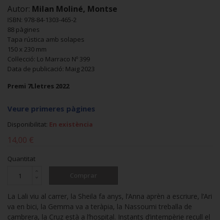
Autor:
Milan Moliné, Montse
ISBN: 978-84-1303-465-2
88 pàgines
Tapa rústica amb solapes
150 x 230 mm
Col·lecció: Lo Marraco Nº 399
Data de publicació: Maig 2023
Premi 7Lletres 2022
Veure primeres pàgines
Disponibilitat:
En existència
14,00 €
Quantitat
Comprar
La Lali viu al carrer, la Sheila fa anys, l’Anna aprèn a escriure, l’Ari
va en bici, la Gemma va a teràpia, la Nassoumi treballa de
cambrera, la Cruz està a l’hospital. Instants d’intempèrie recull el