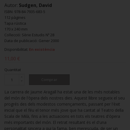
Autor:
Sudgen, David
ISBN: 978-84-7935-683-5
112 pàgines
Tapa rústica
170 x 240 mm
Col·lecció: Sèrie Estudis Nº 28
Data de publicació: Gener 2000
Disponibilitat:
En existència
11,00 €
Quantitat
Comprar
La carrera de Jaume Aragall ha estat una de les més notables
del món de l'òpera dels nostres dies. Aquest llibre segueix el seu
progrés des dels modestos començaments, passant per l'èxit
inicial que el féu el tenor més jove que ha cantat al Teatro della
Scala de Milà, fins a les actuacions en tots els teatres d'òpera
més importants del món. El retrat resultant és el d'una
personalitat sincera a qui la fama, ben merescuda, de ser un