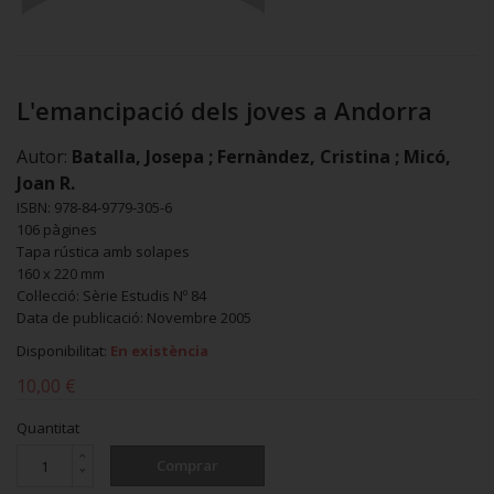
L'emancipació dels joves a Andorra
Autor:
Batalla, Josepa ; Fernàndez, Cristina ; Micó,
Joan R.
ISBN: 978-84-9779-305-6
106 pàgines
Tapa rústica amb solapes
160 x 220 mm
Col·lecció: Sèrie Estudis Nº 84
Data de publicació: Novembre 2005
Disponibilitat:
En existència
10,00 €
Quantitat
Comprar