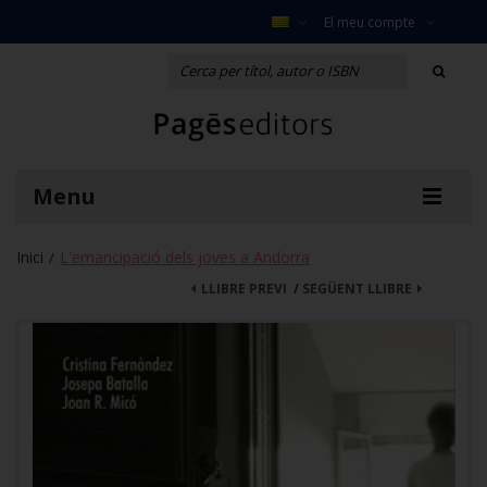
El meu compte
Menu
Inici
L'emancipació dels joves a Andorra
/
LLIBRE PREVI
/
SEGÜENT LLIBRE