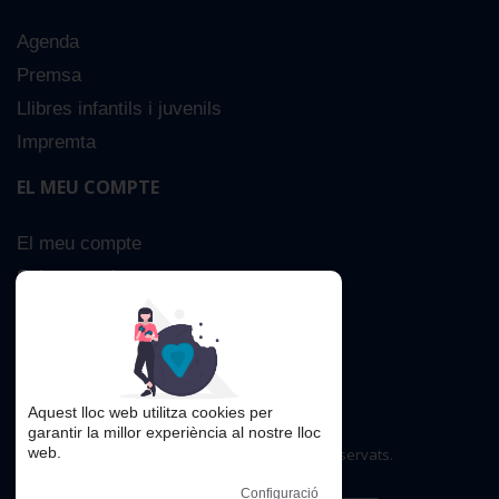
Agenda
Premsa
Llibres infantils i juvenils
Impremta
EL MEU COMPTE
El meu compte
Sobre nosaltres
Cerca Avançada
Contacta
Aquest lloc web utilitza cookies per
garantir la millor experiència al nostre lloc
web.
Copyright © 2016. Tots els drets reservats.
Configuració