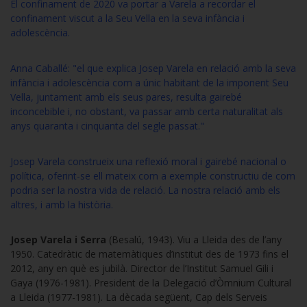
El confinament de 2020 va portar a Varela a recordar el
confinament viscut a la Seu Vella en la seva infància i
adolescència.
Anna Caballé:
"el que explica Josep Varela en relació amb la seva
infància i adolescència com a únic habitant de la imponent Seu
Vella, juntament amb els seus pares, resulta gairebé
inconcebible i, no obstant, va passar amb certa naturalitat als
anys quaranta i cinquanta del segle passat."
Josep Varela construeix una reflexió moral i gairebé nacional o
política, oferint-se ell mateix com a exemple constructiu de com
podria ser la nostra vida de relació. La nostra relació amb els
altres, i amb la història.
Josep Varela i Serra
(Besalú, 1943). Viu a Lleida des de l’any
1950. Catedràtic de matemàtiques d’institut des de 1973 fins el
2012, any en què es jubilà. Director de l’Institut Samuel Gili i
Gaya (1976-1981). President de la Delegació d’Òmnium Cultural
a Lleida (1977-1981). La dècada següent, Cap dels Serveis