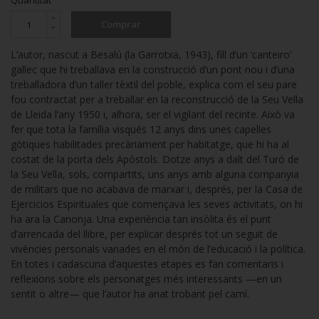
Quantitat
Comprar
L’autor, nascut a Besalú (la Garrotxa, 1943), fill d’un ‘canteiro’
gallec que hi treballava en la construcció d’un pont nou i d’una
treballadora d’un taller tèxtil del poble, explica com el seu pare
fou contractat per a treballar en la reconstrucció de la Seu Vella
de Lleida l’any 1950 i, alhora, ser el vigilant del recinte. Això va
fer que tota la família visqués 12 anys dins unes capelles
gòtiques habilitades precàriament per habitatge, que hi ha al
costat de la porta dels Apòstols. Dotze anys a dalt del Turó de
la Seu Vella, sols, compartits, uns anys amb alguna companyia
de militars que no acabava de marxar i, després, per la Casa de
Ejercicios Espirituales que començava les seves activitats, on hi
ha ara la Canonja. Una experiència tan insòlita és el punt
d’arrencada del llibre, per explicar després tot un seguit de
vivències personals variades en el món de l’educació i la política.
En totes i cadascuna d’aquestes etapes es fan comentaris i
reflexions sobre els personatges més interessants —en un
sentit o altre— que l’autor ha anat trobant pel camí.