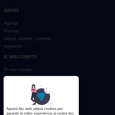
SERVEIS
Agenda
Premsa
Llibres infantils i juvenils
Impremta
EL MEU COMPTE
El meu compte
Sobre nosaltres
Cerca Avançada
Contacta
Aquest lloc web utilitza cookies per
garantir la millor experiència al nostre lloc