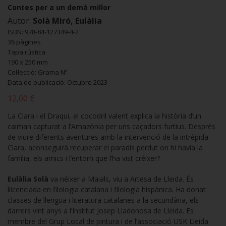
Contes per a un demà millor
Autor:
Solà Miró, Eulàlia
ISBN: 978-84-127349-4-2
36 pàgines
Tapa rústica
190 x 250 mm
Col·lecció: Grama Nº
Data de publicació: Octubre 2023
12,00 €
La Clara i el Draqui, el cocodril valent explica la història d’un
caiman capturat a l’Amazònia per uns caçadors furtius. Després
de viure diferents aventures amb la intervenció de la intrèpida
Clara, aconseguirà recuperar el paradís perdut on hi havia la
família, els amics i l’entorn que l’ha vist créixer?
Eulàlia Solà
va néixer a Maials, viu a Artesa de Lleida. És
llicenciada en filologia catalana i filologia hispànica. Ha donat
classes de llengua i literatura catalanes a la secundària, els
darrers vint anys a l’Institut Josep Lladonosa de Lleida. Es
membre del Grup Local de pintura i de l’associació USK Lleida