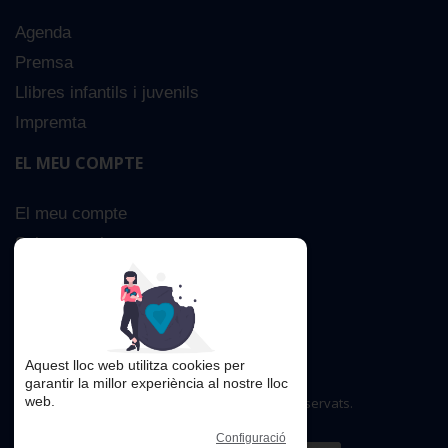
Agenda
Premsa
Llibres infantils i juvenils
Impremta
EL MEU COMPTE
El meu compte
Sobre nosaltres
Cerca Avançada
Contacta
Aquest lloc web utilitza cookies per
garantir la millor experiència al nostre lloc
web.
Copyright © 2016. Tots els drets reservats.
Configuració