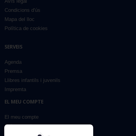
Avís legal
Condicions d'ús
Mapa del lloc
Política de cookies
SERVEIS
Agenda
Premsa
Llibres infantils i juvenils
Impremta
EL MEU COMPTE
El meu compte
Sobre nosaltres
Cerca Avançada