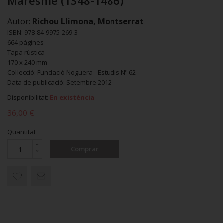
Maresme (1348-1486)
Autor:
Richou Llimona, Montserrat
ISBN: 978-84-9975-269-3
664 pàgines
Tapa rústica
170 x 240 mm
Col·lecció: Fundació Noguera - Estudis Nº 62
Data de publicació: Setembre 2012
Disponibilitat:
En existència
36,00 €
Quantitat
Comprar