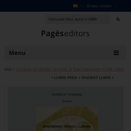
El meu compte
Menu
Inici
La terra, la família i la mort al Baix Maresme (1348-1486)
/
LLIBRE PREVI
/
SEGÜENT LLIBRE