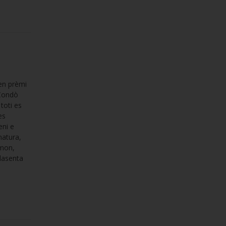
en prèmi
 Condò
toti es
es
eni e
natura,
 mon,
lasenta