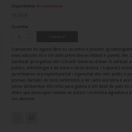
Disponibilitat:
En existència
15,00 €
Quantitat
Comprar
S'amassen en aguest libre es racontes e poesies qu'obtenguer
enes edicions XII e XIII deth prèmi literari infantil e juvenil, Mn.
Sambeat qu'organize eth COnselh Generau d'Aran. Ei adreçat a 
publics, entretengut e de bona e facila lectura. I traparatz istòri
qu'embarren era espontaneïtat i ingenuïtat des mès petits e jo
poesies farcides de boni sentiments e de cants ara tèrra e ara 
sense desbembar eth refús pera guèrra e eth desir de patz en
ahèrs que preocupen tanben as autors. Ua lectura agradiua e p
vos demore.