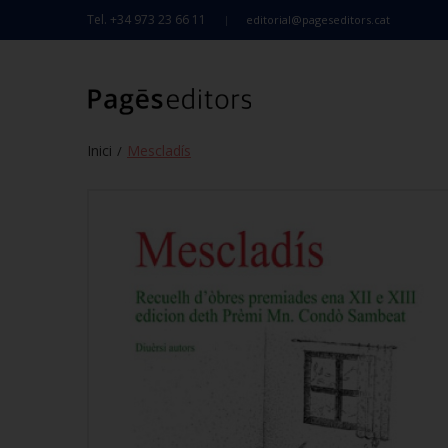
Tel. +34 973 23 66 11
editorial@pageseditors.cat
Inici
Mescladís
/