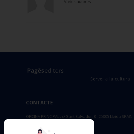
Varios autores
Servei a la cultura
CONTACTE
OFICINA PRINCIPAL : c/ Sant Salvador, 8 - 25005 Lleida SPAIN
editorial@pageseditors.cat