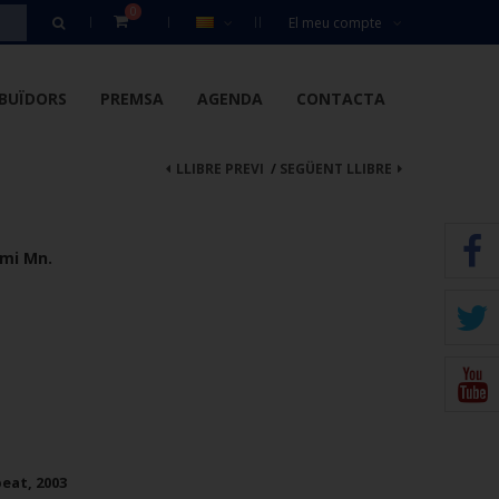
0
El meu compte
IBUÏDORS
PREMSA
AGENDA
CONTACTA
LLIBRE PREVI
/
SEGÜENT LLIBRE
èmi Mn.
eat, 2003