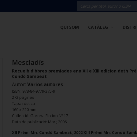
QUI SOM
CATÀLEG
DISTR
Mescladís
Recuelh d'òbres premiades ena XII e XIII edicion deth Pr
Condò Sambeat
Autor:
Varios autores
ISBN: 978-84-9779-375-9
272 pàgines
Tapa rústica
160 x 220 mm
Col·lecció: Garona Ficcion Nº 17
Data de publicació: Març 2006
XII Prèmi Mn. Condò Sambeat, 2002 XIII Prèmi Mn. Condò Samb