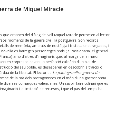
uerra de Miquel Miracle
ires que emanen del diàleg del vell Miquel Miracle permeten al lector
rsos moments de la guerra civil i la postguerra. Són records
retalls de memòria, amerats de nostàlgia i tristesa unes vegades, i
la novel·la es barregen personatges reals (la Passionaria, el general
Franco) amb d'altres d'imaginaris que, al marge de la maror
e senten corpresos davant la perfecció culinària d'un plat de
strucció del seu poble, es desesperen en descobrir la traïció o
rdua de la llibertat. El lector de
La pantagruèlica guerra de
ambé de la mà dels protagonistes en el món d'una gastronomia
 de diverses comarques valencianes. Un savoir faire culinari que es
maginació i la limitació de recursos, i que el pas del temps ha