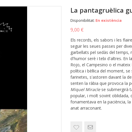
La pantagruèlica g
Disponibilitat:
En existència
9,00 €
Els records, els sabors i les fla
seguir les seues passes per dive
garbellats pel sedàs del temps, 
d'humor serè i tebi d'altres. En 
Rojo, el Campesino o el mateix 
política i bèl·lica del moment, s
farinetes, s'astoren davant la de
senten la ràbia que provoca la pè
Miquel Miracle
se submergirà t
popular, i molt sovint oblidada,
fonamentava en la paciència, la i
anat arraconant.