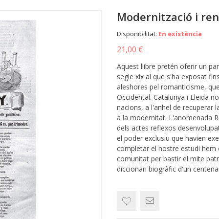
Modernització i ren
Disponibilitat:
En existència
21,00 €
Aquest llibre pretén oferir un pa
segle xix al que s'ha exposat fi
aleshores pel romanticisme, que
Occidental. Catalunya i Lleida n
nacions, a l'anhel de recuperar 
a la modernitat. L'anomenada R
dels actes reflexos desenvolupa
el poder exclusiu que havien exe
completar el nostre estudi hem e
comunitat per bastir el mite patri
diccionari biogràfic d'un centen