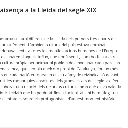
aixença a la Lleida del segle XIX
norama cultural diferent de la Lleida dels primers tres quarts del
ns ara a Ponent. L'ambient cultural del país estava dominat
 donava sentit a totes les manifestacions humanes de l'Europa
o escaparen d'aquest influx, que donà sentit, com ho feia a altres
la cultura pròpia per animar al poble a desenvolupar cada país cap
enaixença, que sembla quelcom propi de Catalunya, fou un més
ts en cada nació europea en el seu afany de reivindicació davant
rcit les monarquies absolutes dels grans estats del segle xix. Per
laborat una relació dels recursos culturals amb què es va valer la
òtic lleidatà que ha perdurat fins a l'actualitat; i hi hem afegit un
ar d'entrades sobre els protagonistes d'aquest moment històric.