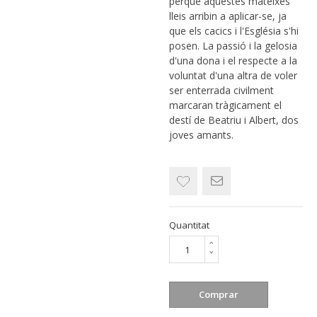
perquè aquestes mateixes
lleis arribin a aplicar-se, ja
que els cacics i l'Església s'hi
posen. La passió i la gelosia
d'una dona i el respecte a la
voluntat d'una altra de voler
ser enterrada civilment
marcaran tràgicament el
destí de Beatriu i Albert, dos
joves amants.
Quantitat
Comprar