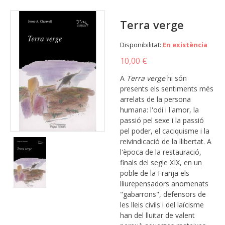
Terra verge
Disponibilitat:
En existència
10,00 €
A
Terra verge
hi són
presents els sentiments més
arrelats de la persona
humana: l'odi i l'amor, la
passió pel sexe i la passió
pel poder, el caciquisme i la
reivindicació de la llibertat. A
l'època de la restauració,
finals del segle XIX, en un
poble de la Franja els
lliurepensadors anomenats
"gabarrons", defensors de
les lleis civils i del laïcisme
han del lluitar de valent