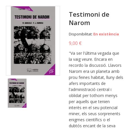
Testimoni de
Narom
Disponibilitat:
En existència
9,00 €
"Va ser l'última vegada que
la vaig veure. Encara en
recordo la discussió. Llavors
Narom era un planeta amb
prou feines habitat, lluny dels
afers importants de
l'administració central i
oblidat per tothom menys
per aquells que tenien
interès en el seu potencial
miner, els seus sorprenents
enigmes científics o el
dubtós encant de la seva