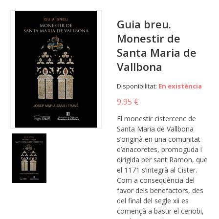
Guia breu.
Monestir de
Santa Maria de
Vallbona
Disponibilitat:
En existència
9,95 €
El monestir cistercenc de
Santa Maria de Vallbona
s’originà en una comunitat
d’anacoretes, promoguda i
dirigida per sant Ramon, que
el 1171 s’integrà al Cister.
Com a conseqüència del
favor dels benefactors, des
del final del segle xii es
començà a bastir el cenobi,