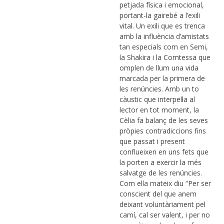
petjada física i emocional,
portant-la gairebé a l’exili
vital. Un exili que es trenca
amb la influència d’amistats
tan especials com en Semi,
la Shakira i la Comtessa que
omplen de llum una vida
marcada per la primera de
les renúncies. Amb un to
càustic que interpel·la al
lector en tot moment, la
Cèlia fa balanç de les seves
pròpies contradiccions fins
que passat i present
conflueixen en uns fets que
la porten a exercir la més
salvatge de les renúncies.
Com ella mateix diu “Per ser
conscient del que anem
deixant voluntàriament pel
camí, cal ser valent, i per no