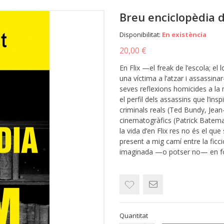
Breu enciclopèdia d
Disponibilitat:
En existència
20,00 €
En Flix —el freak de l’escola; el 
una víctima a l’atzar i assassinar-
seves reflexions homicides a la
el perfil dels assassins que l’ins
criminals reals (Ted Bundy, Jea
cinematogràfics (Patrick Batema
la vida d’en Flix res no és el q
present a mig camí entre la ficci
imaginada —o potser no— en fo
Quantitat