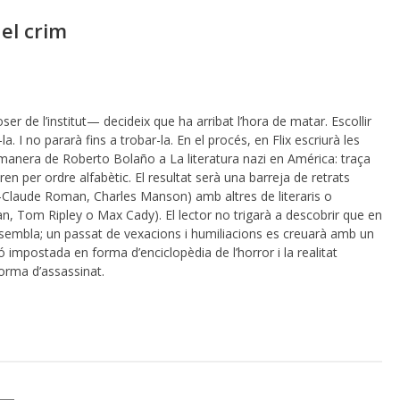
el crim
loser de l’institut— decideix que ha arribat l’hora de matar. Escollir
la. I no pararà fins a trobar-la. En el procés, en Flix escriurà les
 manera de Roberto Bolaño a La literatura nazi en América: traça
piren per ordre alfabètic. El resultat serà una barreja de retrats
n-Claude Roman, Charles Manson) amb altres de literaris o
n, Tom Ripley o Max Cady). El lector no trigarà a descobrir que en
ue sembla; un passat de vexacions i humiliacions es creuarà amb un
ó impostada en forma d’enciclopèdia de l’horror i la realitat
rma d’assassinat.