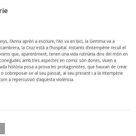
rie
a anys, l’Anna aprèn a escriure, l’Ari va en bici, la Gemma va a
cambrera, la Cruz està a l’hospital. Instants d’intempèrie recull el
nims que, aparentment, tenen una vida rutinària dins del món en
esconegudes amb tres aspectes en comú: són dones, viuen a
Cada història posa a prova les protagonistes, que hauran de crear
 o sobreposar-se al seu passat, al seu present i a la intempèrie
com a repercussió d’aquesta violència.