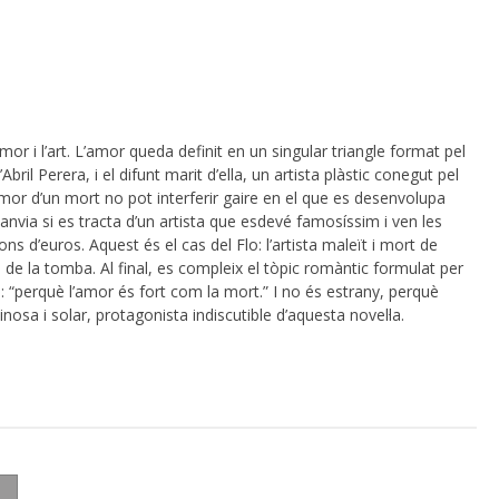
mor i l’art. L’amor queda definit en un singular triangle format pel
Abril Perera, i el difunt marit d’ella, un artista plàstic conegut pel
mor d’un mort no pot interferir gaire en el que es desenvolupa
anvia si es tracta d’un artista que esdevé famosíssim i ven les
s d’euros. Aquest és el cas del Flo: l’artista maleït i mort de
à de la tomba. Al final, es compleix el tòpic romàntic formulat per
s: “perquè l’amor és fort com la mort.” I no és estrany, perquè
minosa i solar, protagonista indiscutible d’aquesta novel·la.