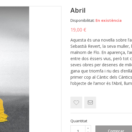
Abril
Disponibilitat:
En existència
19,00 €
Aquesta és una novel·la sobre l’a
Sebastià Revert, la seva muller, l’
malnom de Flo. En aparença, l’a
entre dos éssers vius, però tot c
seves obres per desenes de milion
gana que triomfa i riu des d’enll
primer cop al Càntic dels Càntic
l’objecte de l’amor és l’Abril, llu
Quantitat
Comprar