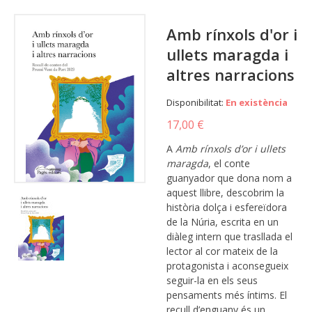
Amb rínxols d'or i
ullets maragda i
altres narracions
Disponibilitat:
En existència
17,00 €
A
Amb rínxols d’or i ullets
maragda
, el conte
guanyador que dona nom a
aquest llibre, descobrim la
història dolça i esfereïdora
de la Núria, escrita en un
diàleg intern que trasllada el
lector al cor mateix de la
protagonista i aconsegueix
seguir-la en els seus
pensaments més íntims. El
recull d’enguany és un