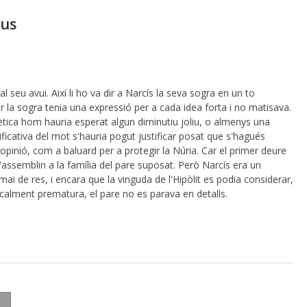
ous
 al seu avui. Així li ho va dir a Narcís la seva sogra en un to
Car la sogra tenia una expressió per a cada idea forta i no matisava.
ètica hom hauria esperat algun diminutiu joliu, o almenys una
ificativa del mot s'hauria pogut justificar posat que s'hagués
opinió, com a baluard per a protegir la Núria. Car el primer deure
s'assemblin a la família del pare suposat. Però Narcís era un
i de res, i encara que la vinguda de l'Hipòlit es podia considerar,
alment prematura, el pare no es parava en detalls.