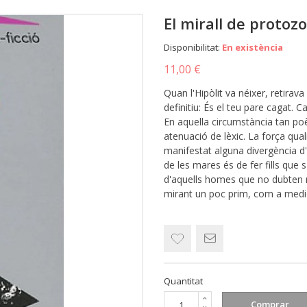
El mirall de protoz
Disponibilitat:
En existència
11,00 €
Quan l'Hipòlit va néixer, retirava
definitiu: És el teu pare cagat. 
En aquella circumstància tan po
atenuació de lèxic. La força qual
manifestat alguna divergència d'
de les mares és de fer fills que 
d'aquells homes que no dubten ma
mirant un poc prim, com a medic
Quantitat
Comprar