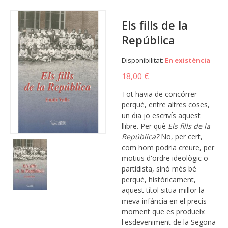
Els fills de la
República
Disponibilitat:
En existència
18,00 €
Tot havia de concórrer
perquè, entre altres coses,
un dia jo escrivís aquest
llibre. Per què
Els fills de la
República?
No, per cert,
com hom podria creure, per
motius d'ordre ideològic o
partidista, sinó més bé
perquè, històricament,
aquest títol situa millor la
meva infància en el precís
moment que es produeix
l'esdeveniment de la Segona