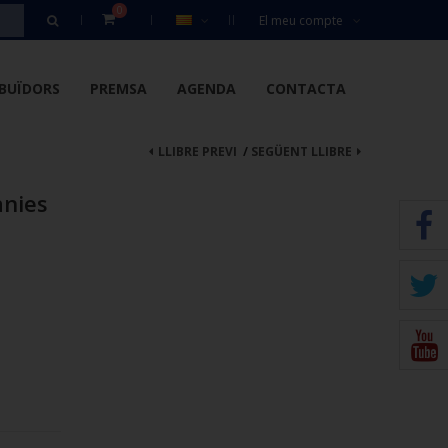
0
El meu compte
IBUÏDORS
PREMSA
AGENDA
CONTACTA
LLIBRE PREVI
/
SEGÜENT LLIBRE
ànies