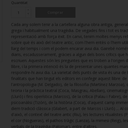
Quantitat
Comprar
Cada any solem tenir a la cartellera alguna obra antiga, gener
grega i habitualment una tragèdia. De vegades fins i tot es trac
representació amb força èxit. En canvi, tenim moltes menys ref
sobre què és això del teatre antic, com l'hem entès o l'hem utili
llarg del temps i com el podem encarar avui dia. Gairebé només
diaris, escadusserament, gràcies a algun dels bons crítics que h
escriuen. Aquestes són les preguntes que es troben a l'origen 
llibre, i la primera intenció és la de presentar unes quantes ma
respondre-hi avui dia. La varietat dels punts de vista és una de 
finalitats que han tingut els editors en confegir aquest llibre: de
l'antropologia (M. Delgado), de la filosofia (Martínez Marzoa), 
teoria i la pràctica teatral (Coca, Masgrau, Abellan), cinematogr
(Lluró) i fins operística (Marcos), de la crítica (Palau i Fabre), de
psicoanàlisi (Tizón), de la història (Coca), d'aquest camp imme
diem tradició clàssica (Gilabert, a part de Marcos i Lluró) ... Al c
d'això, el context del teatre antic (Riu), les lectures ritualistes (
el cor (Nogueras), el pathos tràgic (Lanza), la mimesi (Reig), l
verbals de la tragèdia (Palomar), entre d'altres.