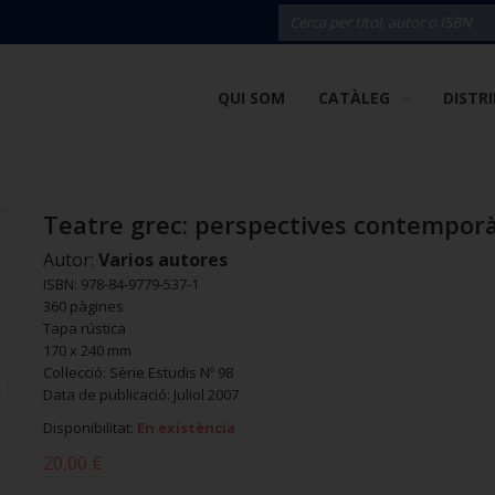
QUI SOM
CATÀLEG
DISTR
Teatre grec: perspectives contempor
Autor:
Varios autores
ISBN: 978-84-9779-537-1
360 pàgines
Tapa rústica
170 x 240 mm
Col·lecció: Sèrie Estudis Nº 98
Data de publicació: Juliol 2007
Disponibilitat:
En existència
20,00 €