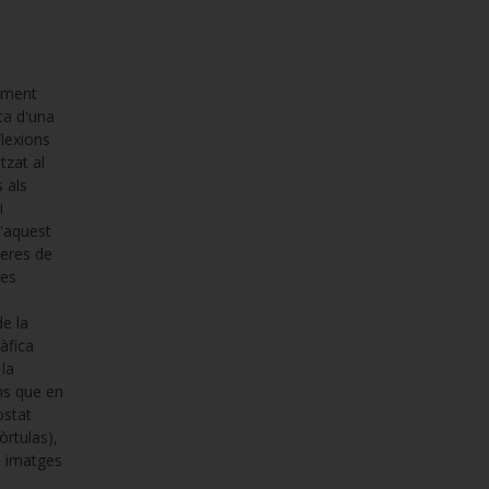
alment
ta d'una
lexions
tzat al
 als
i
d'aquest
neres de
les
de la
àfica
 la
ns que en
ostat
Pòrtulas),
es imatges