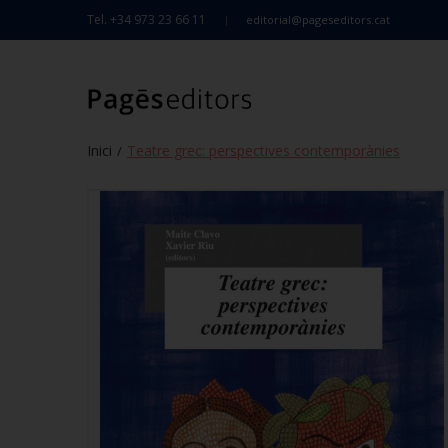
Tel. +34 973 23 66 11
editorial@pageseditors.cat
Inici
Teatre grec: perspectives contemporànies
/