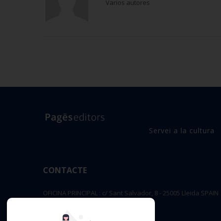
Varios autores
Servei a la cultura
CONTACTE
OFICINA PRINCIPAL : c/ Sant Salvador, 8 - 25005 Lleida SPAIN
editorial@pageseditors.cat