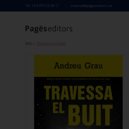
Tel. +34 973 23 66 11
editorial@pageseditors.cat
Inici
Travessa el buit
/