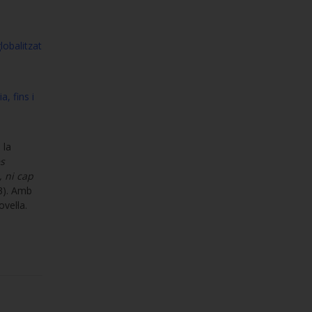
lobalitzat
, fins i
 la
s
, ni cap
3). Amb
el·la.