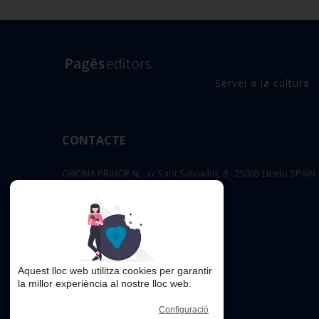
Servei a la cultura
CONTACTE
OFICINA PRINCIPAL : c/ Sant Salvador, 8 - 25005 Lleida SPAIN
editorial@pageseditors.cat
Telèfon: 973 23 66 11
pageseditors.cat
Aquest lloc web utilitza cookies per garantir
la millor experiència al nostre lloc web.
Configuració