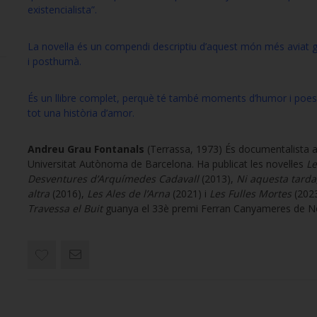
existencialista”.
La novel·la és un compendi descriptiu d’aquest món més aviat g
i posthumà.
És un llibre complet, perquè té també moments d’humor i poesia
tot una història d’amor.
Andreu Grau Fontanals
(Terrassa, 1973) És documentalista a
Universitat Autònoma de Barcelona. Ha publicat les novel·les
Le
Desventures d’Arquímedes Cadavall
(2013),
Ni aquesta tarda
altra
(2016),
Les Ales de l’Arna
(2021) i
Les Fulles Mortes
(202
Travessa el Buit
guanya el 33è premi Ferran Canyameres de Nov