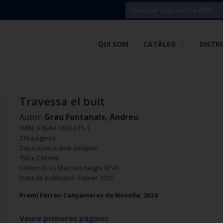
QUI SOM
CATÀLEG
DISTR
Travessa el buit
Autor:
Grau Fontanals, Andreu
ISBN: 978-84-1303-615-1
216 pàgines
Tapa rústica amb solapes
150 x 230 mm
Col·lecció: Lo Marraco Negre Nº 41
Data de publicació: Febrer 2025
Premi Ferran Canyameres de Novel·la, 2024
Veure primeres pàgines