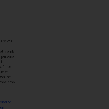
es seves
a
zat, i amb
a persona
 i
ció i de
que es
osaltres.
 també amb
rsonatge
 un