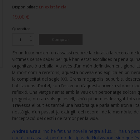
Disponibilitat:
En existència
19,00 €
Quantitat
Comprar
En un futur pròxim un assassí recorre la ciutat a la recerca de l
víctimes sense saber per què han estat escollides ni per a quin
organització treballa. A través d’un món definitivament globalit
la mort com a rerefons, aquesta novel·la ens explica en primer
la complexitat del segle XXI. Grans megapolis, suburbis, deserts
habitacions d’hotel, son l’escenari d’aquesta novel·la vibrant d’ac
reflexió. Una viatge narrat amb la veu d’un personatge solitari 
pregunta, no tan sols qui és ell, sinó qui hem esdevingut tots n
Travessa el buit és també una història que parla amb ironia i
nostàlgia d’un passat ja extingit, del record i de la memòria, de
l’acceptació del destí i de l’amor per la vida.
Andreu Grau:
“no he fet una novel·la negra a l’ús. Hi ha un pe
que és un assassí, però no del tipus de Hollywood, sinó que és