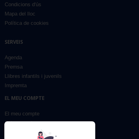
Condicions d'ús
Mapa del lloc
Política de cookies
SERVEIS
Agenda
Premsa
Llibres infantils i juvenils
Impremta
EL MEU COMPTE
El meu compte
Sobre nosaltres
Cerca Avançada