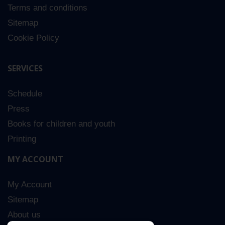
Terms and conditions
Sitemap
Cookie Policy
SERVICES
Schedule
Press
Books for children and youth
Printing
MY ACCOUNT
My Account
Sitemap
About us