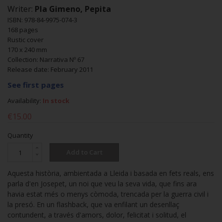
Writer:
Pla Gimeno, Pepita
ISBN: 978-84-9975-074-3
168 pages
Rustic cover
170 x 240 mm
Collection: Narrativa Nº 67
Release date: February 2011
See first pages
Availability:
In stock
€15.00
Quantity
Add to Cart
Aquesta història, ambientada a Lleida i basada en fets reals, ens
parla d'en Josepet, un noi que veu la seva vida, que fins ara
havia estat més o menys còmoda, trencada per la guerra civil i
la presó. En un flashback, que va enfilant un desenllaç
contundent, a través d'amors, dolor, felicitat i solitud, el