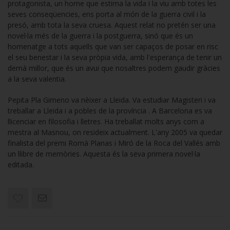
protagonista, un home que estima la vida i la viu amb totes les
seves conseqüencies, ens porta al món de la guerra civil i la
presó, amb tota la seva cruesa. Aquest relat no pretén ser una
novel·la més de la guerra i la postguerra, sinó que és un
homenatge a tots aquells que van ser capaços de posar en risc
el seu benestar i la seva pròpia vida, amb l'esperança de tenir un
demà millor, que és un avui que nosaltres podem gaudir gràcies
a la seva valentia.
Pepita Pla Gimeno va nèixer a Lleida. Va estudiar Magisteri i va
treballar a Lleida i a pobles de la província . A Barcelona es va
llicenciar en filosofia i lletres. Ha treballat molts anys com a
mestra al Masnou, on resideix actualment. L'any 2005 va quedar
finalista del premi Romà Planas i Miró de la Roca del Vallés amb
un llibre de memòries. Aquesta és la seva primera novel·la
editada.