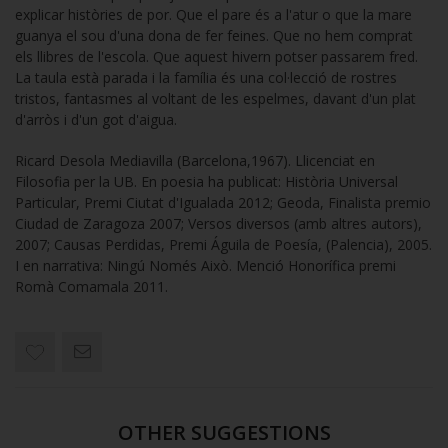
explicar històries de por. Que el pare és a l'atur o que la mare
guanya el sou d'una dona de fer feines. Que no hem comprat
els llibres de l'escola. Que aquest hivern potser passarem fred.
La taula està parada i la família és una col·lecció de rostres
tristos, fantasmes al voltant de les espelmes, davant d'un plat
d'arròs i d'un got d'aigua.
Ricard Desola Mediavilla (Barcelona,1967). Llicenciat en
Filosofia per la UB. En poesia ha publicat: Història Universal
Particular, Premi Ciutat d'Igualada 2012; Geoda, Finalista premio
Ciudad de Zaragoza 2007; Versos diversos (amb altres autors),
2007; Causas Perdidas, Premi Águila de Poesía, (Palencia), 2005.
I en narrativa: Ningú Només Això. Menció Honorífica premi
Romà Comamala 2011.
OTHER SUGGESTIONS