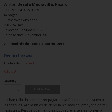
Writer:
Desola Mediavilla, Ricard
ISBN: 978-84-9975-803-9
44 pages
Rustic cover with flaps
150 x 240 mm
Collection: La Suda Nº 187
Release date: November 2016
VII Premi Nit de Poesia al carrer, 2016
See first pages
Availability:
In stock
€10.00
Quantity
Add to Cart
Els han tallat la llum per no pagar-la i ja fa un mes que viuen a
les fosques. Ara la nit és de debò la nit, atàvica, prenyada de mil
monstres. Perquè quan ja no es pot veure la tele es tornen a