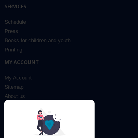
SERVICES
Schedule
Press
Books for children and youth
Printing
MY ACCOUNT
My Account
Sitemap
About us
Advanced Search
Contact Us