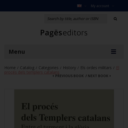
My account
Menu
Home
Catalog
Categories
History
Els ordes militars
El
/
/
/
/
/
procés dels templers catalans
PREVIOUS BOOK
/
NEXT BOOK