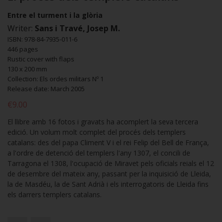
Entre el turment i la glòria
Writer:
Sans i Travé, Josep M.
ISBN: 978-84-7935-011-6
446 pages
Rustic cover with flaps
130 x 200 mm
Collection: Els ordes militars Nº 1
Release date: March 2005
€9.00
El llibre amb 16 fotos i gravats ha acomplert la seva tercera
edició. Un volum molt complet del procés dels templers
catalans: des del papa Climent V i el rei Felip del Bell de França,
a l'ordre de detenció del templers l'any 1307, el concili de
Tarragona el 1308, l'ocupació de Miravet pels oficials reials el 12
de desembre del mateix any, passant per la inquisició de Lleida,
la de Masdéu, la de Sant Adrià i els interrogatoris de Lleida fins
els darrers templers catalans.