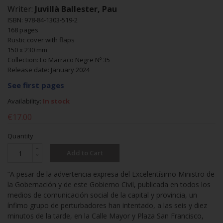
Writer:
Juvillà Ballester, Pau
ISBN: 978-84-1303-519-2
168 pages
Rustic cover with flaps
150 x 230 mm
Collection: Lo Marraco Negre Nº 35
Release date: January 2024
See first pages
Availability:
In stock
€17.00
Quantity
Add to Cart
“A pesar de la advertencia expresa del Excelentísimo Ministro de
la Gobernación y de este Gobierno Civil, publicada en todos los
medios de comunicación social de la capital y provincia, un
ínfimo grupo de perturbadores han intentado, a las seis y diez
minutos de la tarde, en la Calle Mayor y Plaza San Francisco,