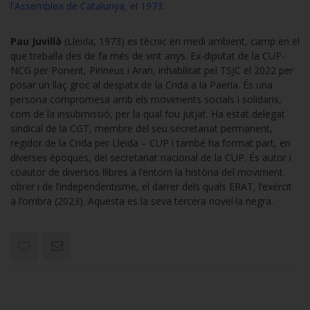
l'Assemblea de Catalunya, el 1973.
Pau Juvillà
(Lleida, 1973) es tècnic en medi ambient, camp en el
que treballa des de fa més de vint anys. Ex-diputat de la CUP-
NCG per Ponent, Pirineus i Aran, inhabilitat pel TSJC el 2022 per
posar un llaç groc al despatx de la Crida a la Paeria. És una
persona compromesa amb els moviments socials i solidaris,
com de la insubmissió, per la qual fou jutjat. Ha estat delegat
sindical de la CGT, membre del seu secretariat permanent,
regidor de la Crida per Lleida – CUP i també ha format part, en
diverses èpoques, del secretariat nacional de la CUP. És autor i
coautor de diversos llibres a l’entorn la història del moviment
obrer i de l’independentisme, el darrer dels quals ERAT, l’exèrcit
a l’ombra (2023). Aquesta es la seva tercera novel·la negra.