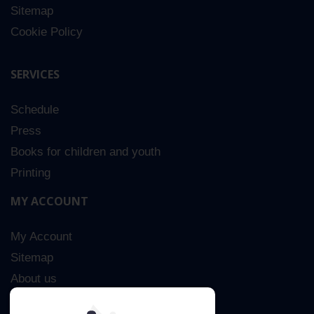
Sitemap
Cookie Policy
SERVICES
Schedule
Press
Books for children and youth
Printing
MY ACCOUNT
My Account
Sitemap
About us
Advanced Search