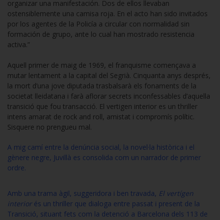
organizar una manifestación. Dos de ellos llevaban
ostensiblemente una camisa roja. En el acto han sido invitados
por los agentes de la Policía a circular con normalidad sin
formación de grupo, ante lo cual han mostrado resistencia
activa.”
Aquell primer de maig de 1969, el franquisme començava a
mutar lentament a la capital del Segrià. Cinquanta anys després,
la mort d’una jove diputada trasbalsarà els fonaments de la
societat lleidatana i farà aflorar secrets inconfessables d’aquella
transició que fou transacció. El vertigen interior es un thriller
intens amarat de rock and roll, amistat i compromís polític.
Sisquere no prengueu mal.
A mig camí entre la denúncia social, la novel·la històrica i el
gènere negre, Juvillà es consolida com un narrador de primer
ordre.
Amb una trama àgil, suggeridora i ben travada,
El vertígen
interior
és un thriller que dialoga entre passat i present de la
Transició, situant fets com la detenció a Barcelona dels 113 de